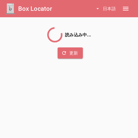
Box Locator
menu
arrow_drop_down
日本語
読み込み中...
refresh
更新