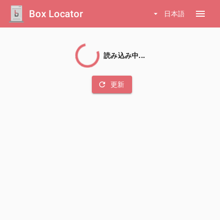
Box Locator
menu
arrow_drop_down
日本語
読み込み中...
refresh
更新