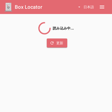
Box Locator
menu
arrow_drop_down
日本語
読み込み中...
refresh
更新