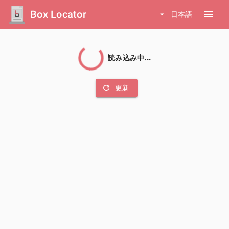
Box Locator
menu
arrow_drop_down
日本語
読み込み中...
refresh
更新