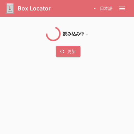
Box Locator
menu
arrow_drop_down
日本語
読み込み中...
refresh
更新