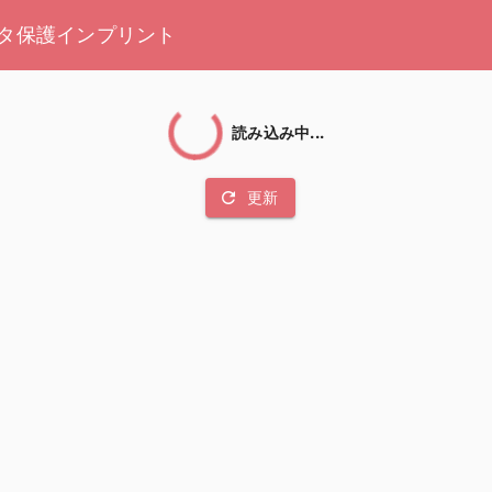
タ保護
インプリント
読み込み中...
refresh
更新