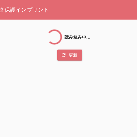
タ保護
インプリント
読み込み中...
refresh
更新