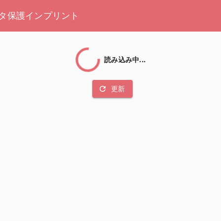
タ保護
インプリント
読み込み中...
refresh
更新