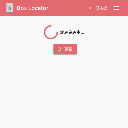
Box Locator
menu
arrow_drop_down
日本語
読み込み中...
refresh
更新