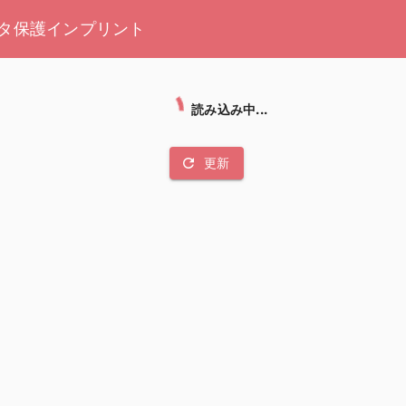
タ保護
インプリント
読み込み中...
refresh
更新