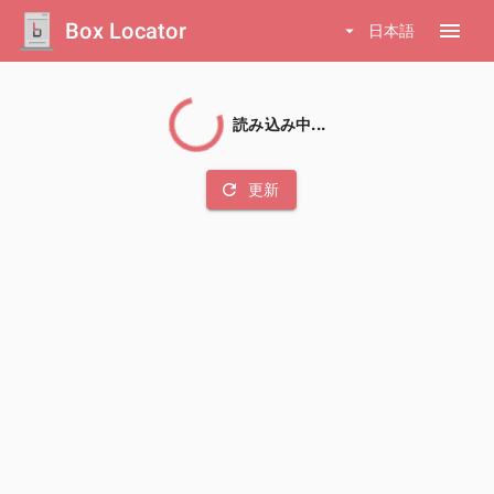
Box Locator
menu
arrow_drop_down
日本語
読み込み中...
refresh
更新