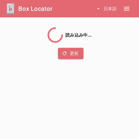
Box Locator
menu
arrow_drop_down
日本語
読み込み中...
refresh
更新