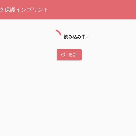
タ保護
インプリント
読み込み中...
refresh
更新