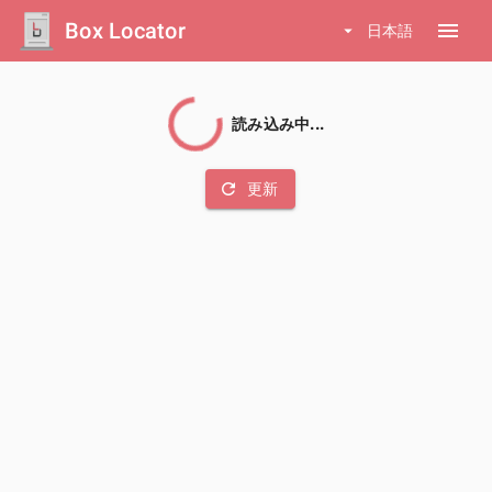
Box Locator
menu
arrow_drop_down
日本語
読み込み中...
refresh
更新