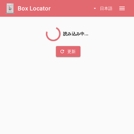
Box Locator
menu
arrow_drop_down
日本語
読み込み中...
refresh
更新