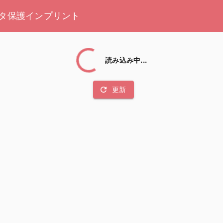
タ保護
インプリント
読み込み中...
refresh
更新