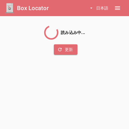
Box Locator
menu
arrow_drop_down
日本語
読み込み中...
refresh
更新