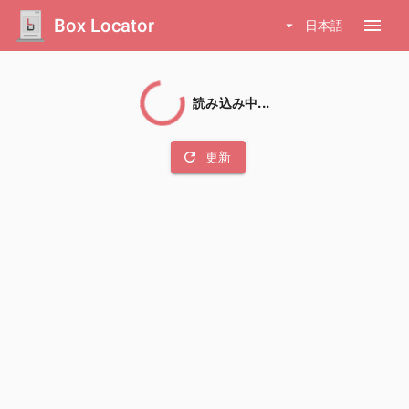
Box Locator
menu
arrow_drop_down
日本語
読み込み中...
refresh
更新