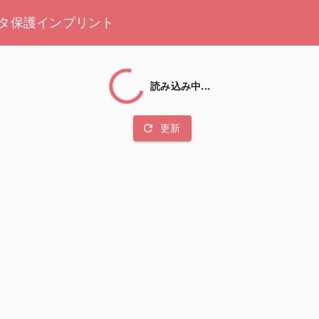
タ保護
インプリント
読み込み中...
refresh
更新