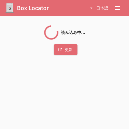
Box Locator
menu
arrow_drop_down
日本語
読み込み中...
refresh
更新