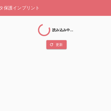
タ保護
インプリント
読み込み中...
refresh
更新