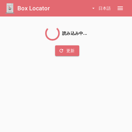
Box Locator
menu
arrow_drop_down
日本語
読み込み中...
refresh
更新