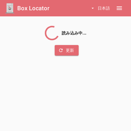
Box Locator
menu
arrow_drop_down
日本語
読み込み中...
refresh
更新