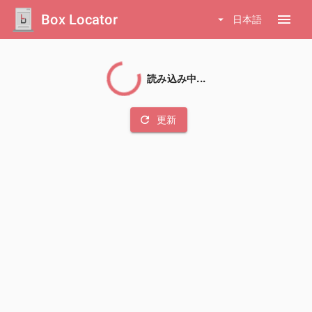
Box Locator
menu
arrow_drop_down
日本語
読み込み中...
refresh
更新