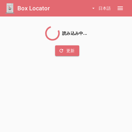
Box Locator
menu
arrow_drop_down
日本語
読み込み中...
refresh
更新