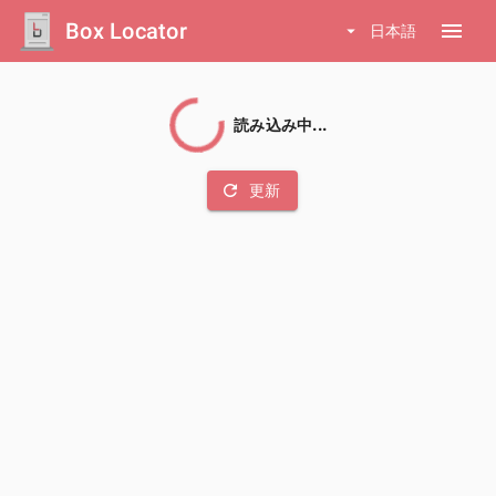
Box Locator
menu
arrow_drop_down
日本語
読み込み中...
refresh
更新