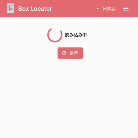
Box Locator
menu
arrow_drop_down
日本語
読み込み中...
refresh
更新