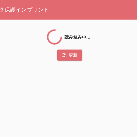
タ保護
インプリント
読み込み中...
refresh
更新