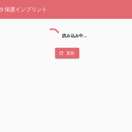
タ保護
インプリント
読み込み中...
refresh
更新