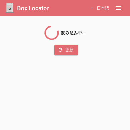
Box Locator
menu
arrow_drop_down
日本語
読み込み中...
refresh
更新