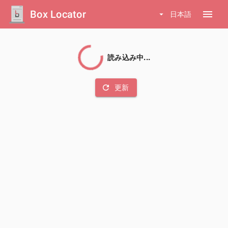
Box Locator
menu
arrow_drop_down
日本語
読み込み中...
refresh
更新