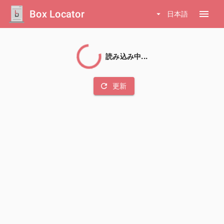
Box Locator
menu
arrow_drop_down
日本語
読み込み中...
refresh
更新