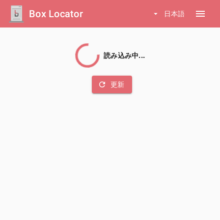
Box Locator
menu
arrow_drop_down
日本語
読み込み中...
refresh
更新