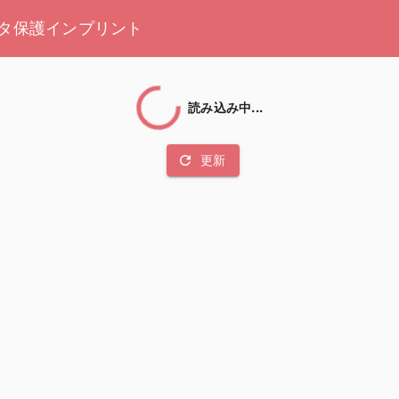
タ保護
インプリント
読み込み中...
refresh
更新