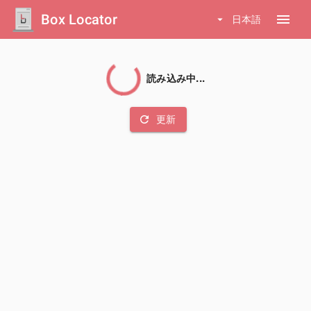
Box Locator
menu
arrow_drop_down
日本語
読み込み中...
refresh
更新