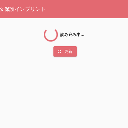
タ保護
インプリント
読み込み中...
refresh
更新