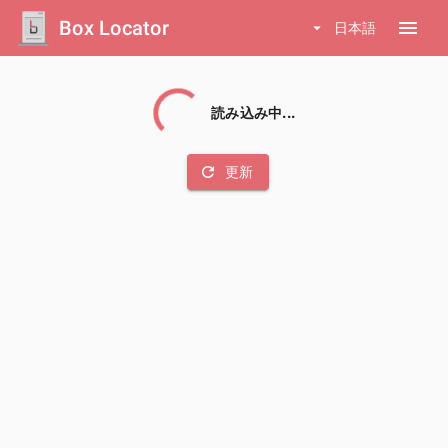
Box Locator
menu
arrow_drop_down
日本語
読み込み中...
refresh
更新