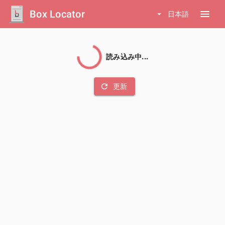
Box Locator
menu
arrow_drop_down
日本語
読み込み中...
refresh
更新