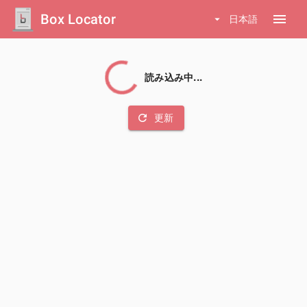
Box Locator
menu
arrow_drop_down
日本語
読み込み中...
refresh
更新