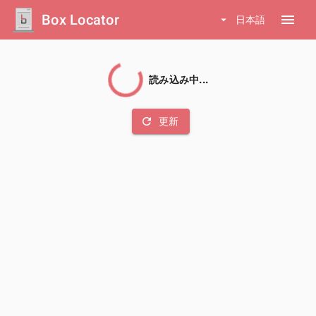
Box Locator
menu
arrow_drop_down
日本語
読み込み中...
refresh
更新