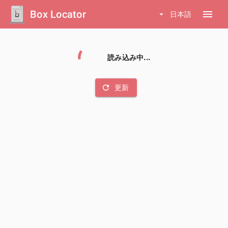
Box Locator
menu
arrow_drop_down
日本語
読み込み中...
refresh
更新