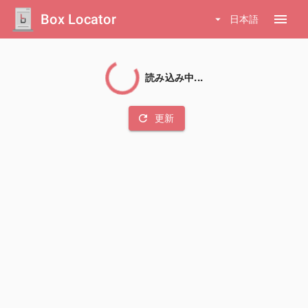
Box Locator
menu
arrow_drop_down
日本語
読み込み中...
refresh
更新