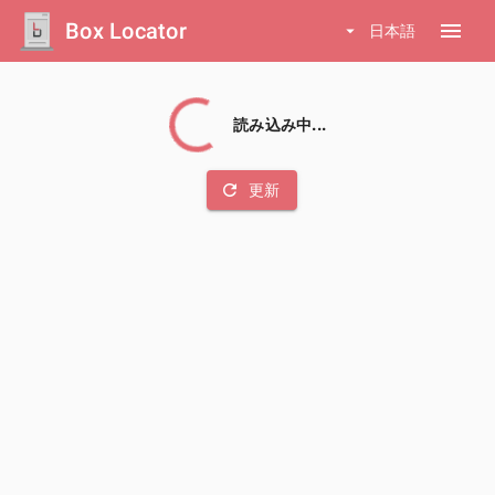
Box Locator
menu
arrow_drop_down
日本語
読み込み中...
refresh
更新