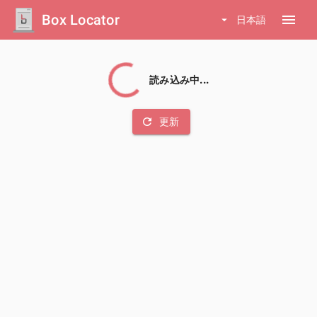
Box Locator
menu
arrow_drop_down
日本語
読み込み中...
refresh
更新