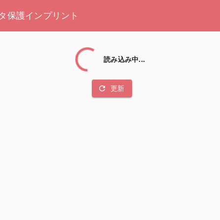
タ保護
インプリント
読み込み中...
refresh
更新