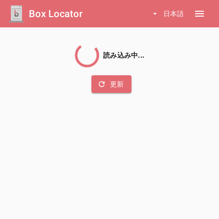
Box Locator
menu
arrow_drop_down
日本語
読み込み中...
refresh
更新