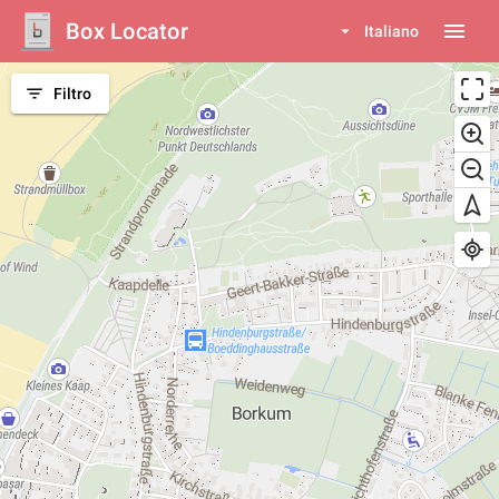
Box Locator
menu
arrow_drop_down
Italiano
filter_list
Filtro