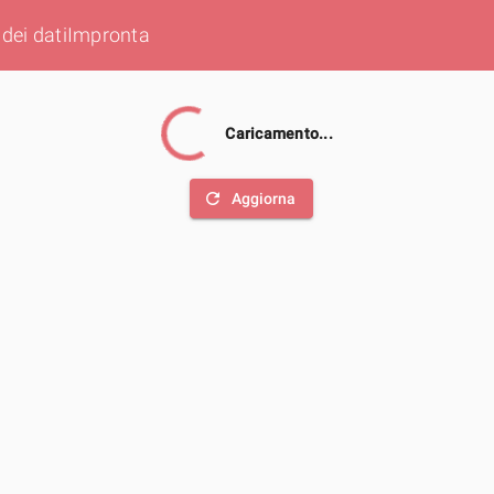
dei dati
Impronta
Caricamento...
refresh
Aggiorna