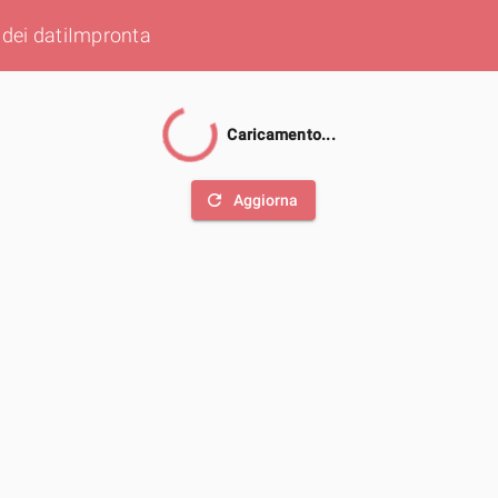
dei dati
Impronta
Caricamento...
refresh
Aggiorna