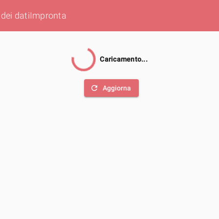
dei dati
Impronta
Caricamento...
refresh
Aggiorna